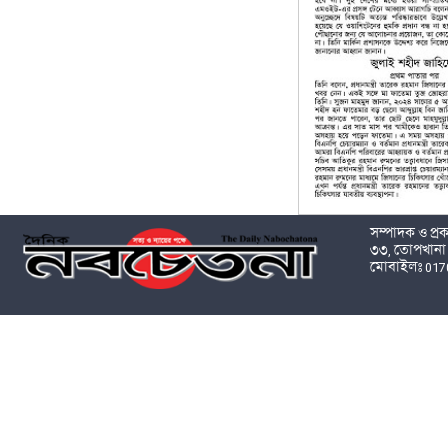
সম্পাদক ও প্
৩৩, তোপখানা 
মোবাইলঃ 017