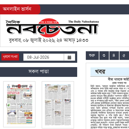
অনলাইন ভার্সন
বুধবার, ০৮ জুলাই ২০২৬, ২৪ আষাঢ় ১৪৩৩
শুরু
৩
৪
৫
পুরনো সংখ্যা
সকল পাতা