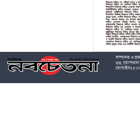
সম্পাদক ও প্
৩৩, তোপখানা 
মোবাইলঃ 017