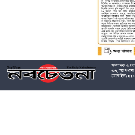
সম্পাদক ও প্
৩৩, তোপখানা 
মোবাইলঃ 017