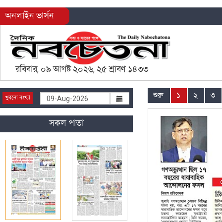
অনলাইন ভার্সন
রবিবার, ০৯ আগষ্ট ২০২৬, ২৫ শ্রাবণ ১৪৩৩
শুরু
১
২
৩
পুরনো সংখ্যা
সকল পাতা